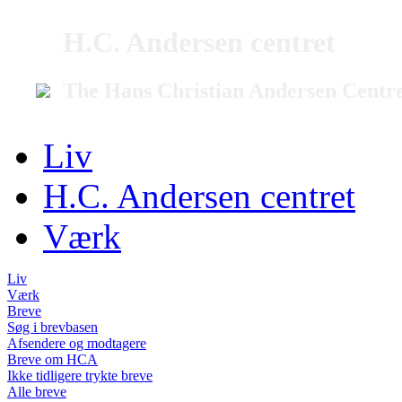
H.C. Andersen centret
The Hans Christian Andersen Centr
Liv
H.C. Andersen centret
Værk
Liv
Værk
Breve
Søg i brevbasen
Afsendere og modtagere
Breve om HCA
Ikke tidligere trykte breve
Alle breve