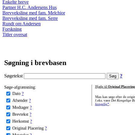
Enkelte breve
Partner H.C. Andersens Hus
Brevveksling med fam. Melchior
Brevveksling med fam. Serre
Rundt om Andersen
Forskning
Titler oversat
Søgning i brevbasen
Søgetekst
?
Søge-afgrænsning:
Hjælp til
Original Placering
Dato
?
Man kan søge efter de origi
Afsender
?
f.eks. være
Det Kongelige Bi
kongelig*
.
Modtager
?
Brevtekst
?
Herkomst
?
Original Placering
?
Metatekst
?