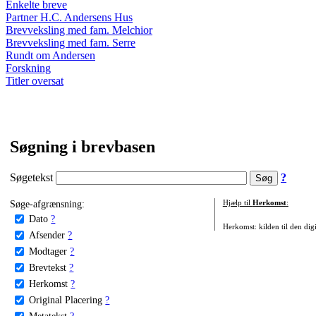
Enkelte breve
Partner H.C. Andersens Hus
Brevveksling med fam. Melchior
Brevveksling med fam. Serre
Rundt om Andersen
Forskning
Titler oversat
Søgning i brevbasen
Søgetekst
?
Søge-afgrænsning:
Hjælp til
Herkomst
:
Dato
?
Herkomst: kilden til den digi
Afsender
?
Modtager
?
Brevtekst
?
Herkomst
?
Original Placering
?
Metatekst
?