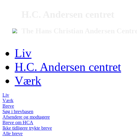
H.C. Andersen centret
The Hans Christian Andersen Centr
Liv
H.C. Andersen centret
Værk
Liv
Værk
Breve
Søg i brevbasen
Afsendere og modtagere
Breve om HCA
Ikke tidligere trykte breve
Alle breve