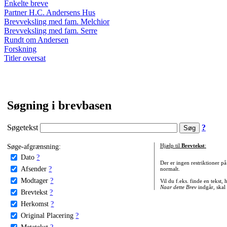
Enkelte breve
Partner H.C. Andersens Hus
Brevveksling med fam. Melchior
Brevveksling med fam. Serre
Rundt om Andersen
Forskning
Titler oversat
Søgning i brevbasen
Søgetekst
?
Søge-afgrænsning:
Hjælp til
Brevtekst
:
Dato
?
Der er ingen restriktioner p
Afsender
?
normalt.
Modtager
?
Vil du f.eks. finde en tekst,
Naar dette Brev
indgår, skal
Brevtekst
?
Herkomst
?
Original Placering
?
Metatekst
?