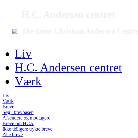
H.C. Andersen centret
The Hans Christian Andersen Centr
Liv
H.C. Andersen centret
Værk
Liv
Værk
Breve
Søg i brevbasen
Afsendere og modtagere
Breve om HCA
Ikke tidligere trykte breve
Alle breve