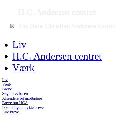
H.C. Andersen centret
The Hans Christian Andersen Centr
Liv
H.C. Andersen centret
Værk
Liv
Værk
Breve
Søg i brevbasen
Afsendere og modtagere
Breve om HCA
Ikke tidligere trykte breve
Alle breve