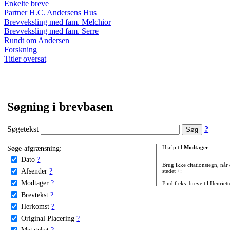
Enkelte breve
Partner H.C. Andersens Hus
Brevveksling med fam. Melchior
Brevveksling med fam. Serre
Rundt om Andersen
Forskning
Titler oversat
Søgning i brevbasen
Søgetekst
?
Søge-afgrænsning:
Hjælp til
Modtager
:
Dato
?
Brug ikke citationstegn, når
Afsender
?
stedet +:
Modtager
?
Find f.eks. breve til Henriet
Brevtekst
?
Herkomst
?
Original Placering
?
Metatekst
?