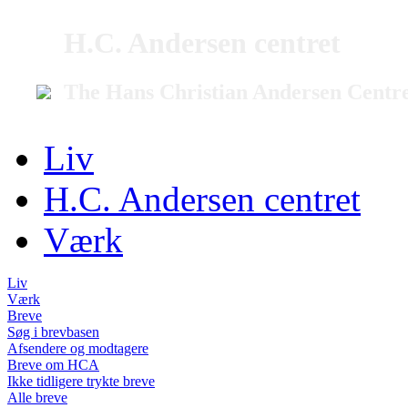
H.C. Andersen centret
The Hans Christian Andersen Centr
Liv
H.C. Andersen centret
Værk
Liv
Værk
Breve
Søg i brevbasen
Afsendere og modtagere
Breve om HCA
Ikke tidligere trykte breve
Alle breve