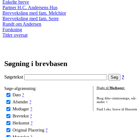
Enkelte breve
Partner H.C. Andersens Hus
Brevveksling med fam. Melchior
Brevveksling med fam. Serre
Rundt om Andersen
Forskning
Titler oversat
Søgning i brevbasen
Søgetekst
?
Søge-afgrænsning:
Hjælp til
Modtager
:
Dato
?
Brug ikke citationstegn, når
Afsender
?
stedet +:
Modtager
?
Find f.eks. breve til Henriet
Brevtekst
?
Herkomst
?
Original Placering
?
Metatekst
?