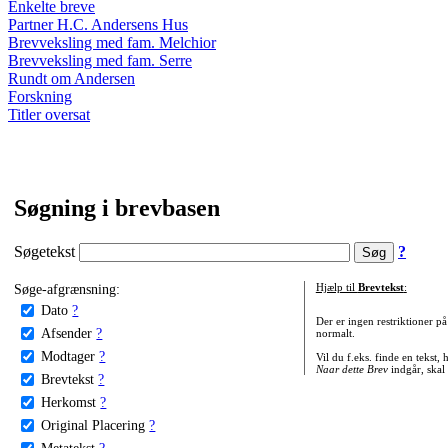
Enkelte breve
Partner H.C. Andersens Hus
Brevveksling med fam. Melchior
Brevveksling med fam. Serre
Rundt om Andersen
Forskning
Titler oversat
Søgning i brevbasen
Søgetekst
?
Søge-afgrænsning:
Hjælp til
Brevtekst
:
Dato
?
Der er ingen restriktioner p
Afsender
?
normalt.
Modtager
?
Vil du f.eks. finde en tekst,
Naar dette Brev
indgår, skal
Brevtekst
?
Herkomst
?
Original Placering
?
Metatekst
?