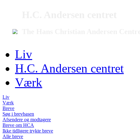
H.C. Andersen centret
The Hans Christian Andersen Centr
Liv
H.C. Andersen centret
Værk
Liv
Værk
Breve
Søg i brevbasen
Afsendere og modtagere
Breve om HCA
Ikke tidligere trykte breve
Alle breve