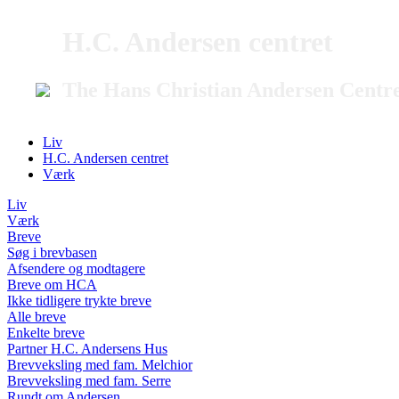
H.C. Andersen centret
The Hans Christian Andersen Centr
Liv
H.C. Andersen centret
Værk
Liv
Værk
Breve
Søg i brevbasen
Afsendere og modtagere
Breve om HCA
Ikke tidligere trykte breve
Alle breve
Enkelte breve
Partner H.C. Andersens Hus
Brevveksling med fam. Melchior
Brevveksling med fam. Serre
Rundt om Andersen