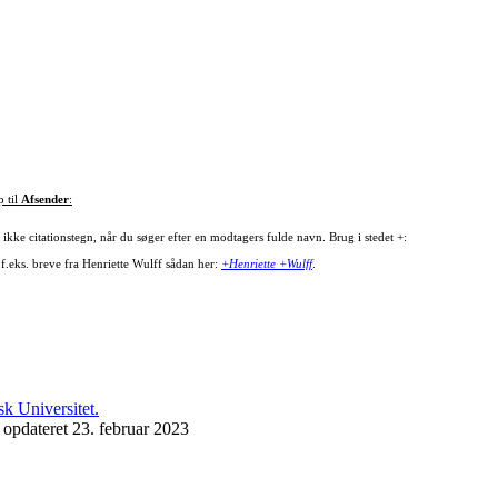
p til
Afsender
:
ikke citationstegn, når du søger efter en modtagers fulde navn. Brug i stedet +:
 f.eks. breve fra Henriette Wulff sådan her:
+Henriette +Wulff
.
 opdateret 23. februar 2023