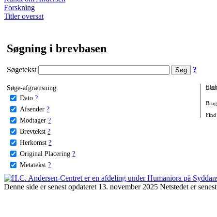
Forskning
Titler oversat
Søgning i brevbasen
Søgetekst
?
Søge-afgrænsning:
Hjæl
Dato
?
Brug 
Afsender
?
Find
Modtager
?
Brevtekst
?
Herkomst
?
Original Placering
?
Metatekst
?
Denne side er senest opdateret 13. november 2025 Netstedet er senest