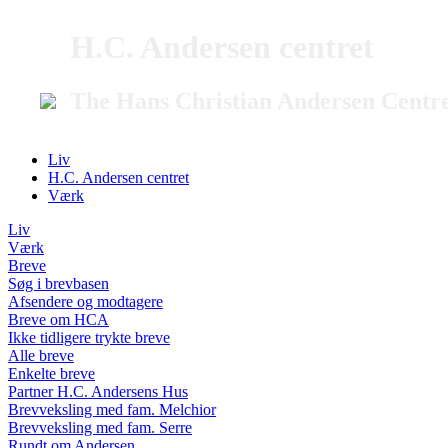
H.C. Andersen centret
The Hans Christian Andersen Centr
Liv
H.C. Andersen centret
Værk
Liv
Værk
Breve
Søg i brevbasen
Afsendere og modtagere
Breve om HCA
Ikke tidligere trykte breve
Alle breve
Enkelte breve
Partner H.C. Andersens Hus
Brevveksling med fam. Melchior
Brevveksling med fam. Serre
Rundt om Andersen