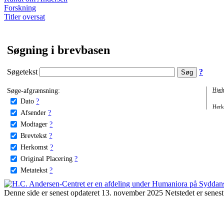
Forskning
Titler oversat
Søgning i brevbasen
Søgetekst
?
Søge-afgrænsning:
Hjæl
Dato
?
Herko
Afsender
?
Modtager
?
Brevtekst
?
Herkomst
?
Original Placering
?
Metatekst
?
Denne side er senest opdateret 13. november 2025 Netstedet er senest