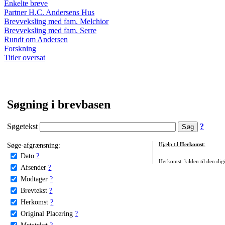
Enkelte breve
Partner H.C. Andersens Hus
Brevveksling med fam. Melchior
Brevveksling med fam. Serre
Rundt om Andersen
Forskning
Titler oversat
Søgning i brevbasen
Søgetekst
?
Søge-afgrænsning:
Hjælp til
Herkomst
:
Dato
?
Herkomst: kilden til den digi
Afsender
?
Modtager
?
Brevtekst
?
Herkomst
?
Original Placering
?
Metatekst
?