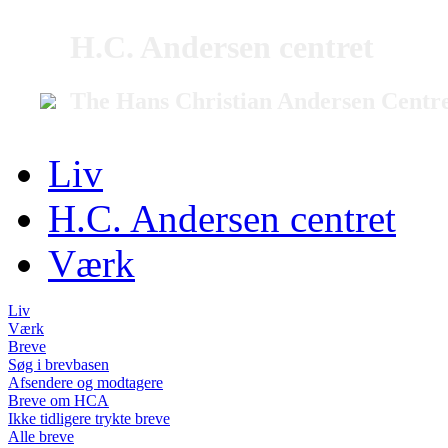
H.C. Andersen centret
The Hans Christian Andersen Centr
Liv
H.C. Andersen centret
Værk
Liv
Værk
Breve
Søg i brevbasen
Afsendere og modtagere
Breve om HCA
Ikke tidligere trykte breve
Alle breve