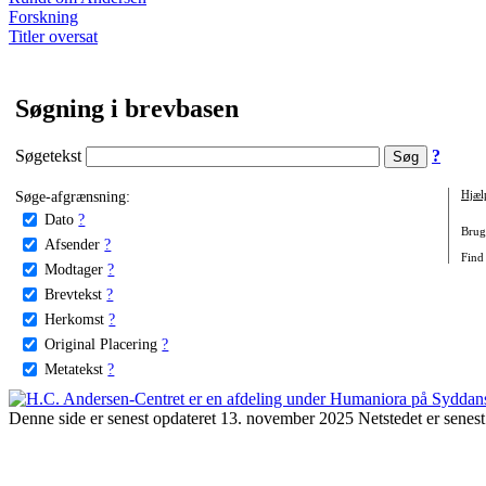
Forskning
Titler oversat
Søgning i brevbasen
Søgetekst
?
Søge-afgrænsning:
Hjæl
Dato
?
Brug 
Afsender
?
Find 
Modtager
?
Brevtekst
?
Herkomst
?
Original Placering
?
Metatekst
?
Denne side er senest opdateret 13. november 2025 Netstedet er senest