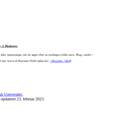
p til
Modtager
:
ikke citationstegn, når du søger efter en modtagers fulde navn. Brug i stedet +:
f.eks. breve til Henriette Wulff sådan her:
+Henriette +Wulff
.
 opdateret 23. februar 2023