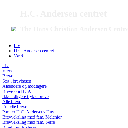
H.C. Andersen centret
The Hans Christian Andersen Centr
Liv
H.C. Andersen centret
Værk
Liv
Værk
Breve
Søg i brevbasen
Afsendere og modtagere
Breve om HCA
Ikke tidligere trykte breve
Alle breve
Enkelte breve
Partner H.C. Andersens Hus
Brevveksling med fam. Melchior
Brevveksling med fam. Serre
Rundt om Andersen