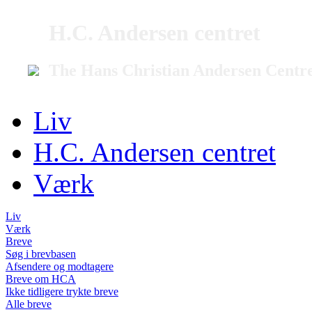
H.C. Andersen centret
The Hans Christian Andersen Centr
Liv
H.C. Andersen centret
Værk
Liv
Værk
Breve
Søg i brevbasen
Afsendere og modtagere
Breve om HCA
Ikke tidligere trykte breve
Alle breve