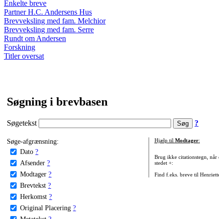
Enkelte breve
Partner H.C. Andersens Hus
Brevveksling med fam. Melchior
Brevveksling med fam. Serre
Rundt om Andersen
Forskning
Titler oversat
Søgning i brevbasen
Søgetekst
?
Søge-afgrænsning:
Hjælp til
Modtager
:
Dato
?
Brug ikke citationstegn, når
Afsender
?
stedet +:
Modtager
?
Find f.eks. breve til Henriet
Brevtekst
?
Herkomst
?
Original Placering
?
Metatekst
?