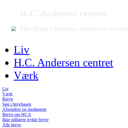
H.C. Andersen centret
The Hans Christian Andersen Centr
Liv
H.C. Andersen centret
Værk
Liv
Værk
Breve
Søg i brevbasen
Afsendere og modtagere
Breve om HCA
Ikke tidligere trykte breve
Alle breve