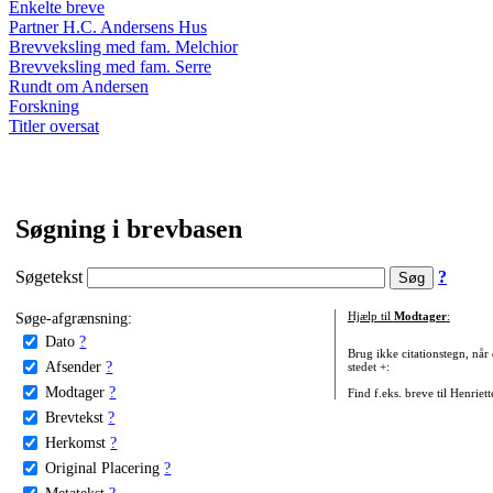
Enkelte breve
Partner H.C. Andersens Hus
Brevveksling med fam. Melchior
Brevveksling med fam. Serre
Rundt om Andersen
Forskning
Titler oversat
Søgning i brevbasen
Søgetekst
?
Søge-afgrænsning:
Hjælp til
Modtager
:
Dato
?
Brug ikke citationstegn, når
Afsender
?
stedet +:
Modtager
?
Find f.eks. breve til Henriet
Brevtekst
?
Herkomst
?
Original Placering
?
Metatekst
?