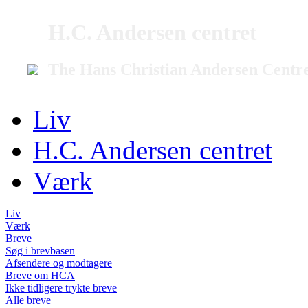
H.C. Andersen centret
The Hans Christian Andersen Centr
Liv
H.C. Andersen centret
Værk
Liv
Værk
Breve
Søg i brevbasen
Afsendere og modtagere
Breve om HCA
Ikke tidligere trykte breve
Alle breve