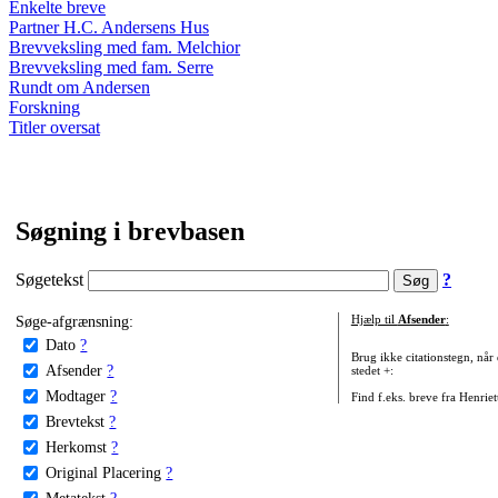
Enkelte breve
Partner H.C. Andersens Hus
Brevveksling med fam. Melchior
Brevveksling med fam. Serre
Rundt om Andersen
Forskning
Titler oversat
Søgning i brevbasen
Søgetekst
?
Søge-afgrænsning:
Hjælp til
Afsender
:
Dato
?
Brug ikke citationstegn, når
Afsender
?
stedet +:
Modtager
?
Find f.eks. breve fra Henrie
Brevtekst
?
Herkomst
?
Original Placering
?
Metatekst
?