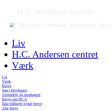
H.C. Andersen centret
The Hans Christian Andersen Centr
Liv
H.C. Andersen centret
Værk
Liv
Værk
Breve
Søg i brevbasen
Afsendere og modtagere
Breve om HCA
Ikke tidligere trykte breve
Alle breve