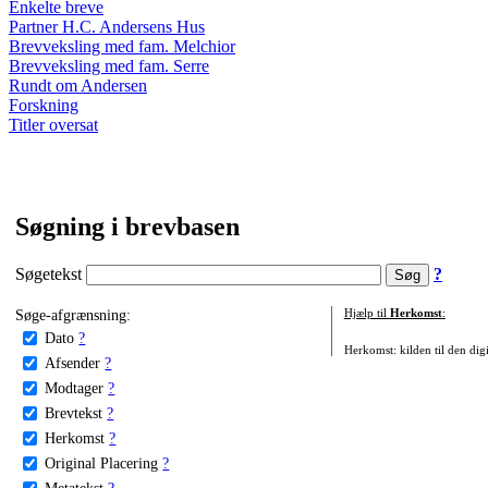
Enkelte breve
Partner H.C. Andersens Hus
Brevveksling med fam. Melchior
Brevveksling med fam. Serre
Rundt om Andersen
Forskning
Titler oversat
Søgning i brevbasen
Søgetekst
?
Søge-afgrænsning:
Hjælp til
Herkomst
:
Dato
?
Herkomst: kilden til den digi
Afsender
?
Modtager
?
Brevtekst
?
Herkomst
?
Original Placering
?
Metatekst
?