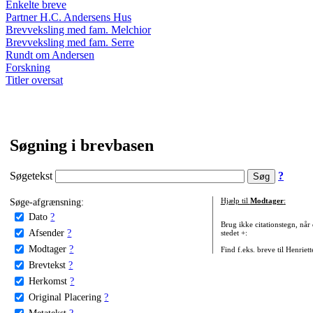
Enkelte breve
Partner H.C. Andersens Hus
Brevveksling med fam. Melchior
Brevveksling med fam. Serre
Rundt om Andersen
Forskning
Titler oversat
Søgning i brevbasen
Søgetekst
?
Søge-afgrænsning:
Hjælp til
Modtager
:
Dato
?
Brug ikke citationstegn, når
Afsender
?
stedet +:
Modtager
?
Find f.eks. breve til Henriet
Brevtekst
?
Herkomst
?
Original Placering
?
Metatekst
?