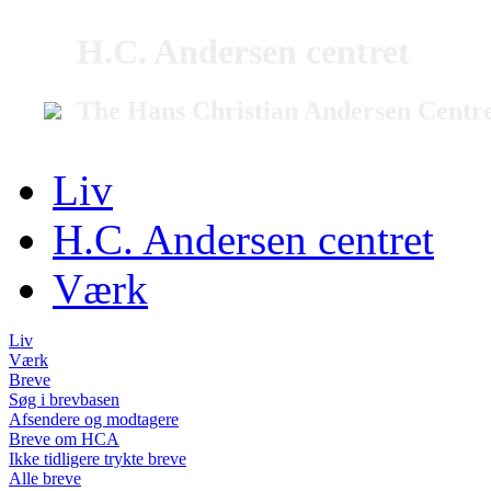
H.C. Andersen centret
The Hans Christian Andersen Centr
Liv
H.C. Andersen centret
Værk
Liv
Værk
Breve
Søg i brevbasen
Afsendere og modtagere
Breve om HCA
Ikke tidligere trykte breve
Alle breve