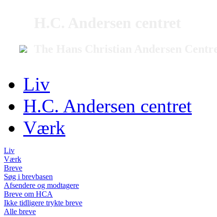
H.C. Andersen centret
The Hans Christian Andersen Centr
Liv
H.C. Andersen centret
Værk
Liv
Værk
Breve
Søg i brevbasen
Afsendere og modtagere
Breve om HCA
Ikke tidligere trykte breve
Alle breve