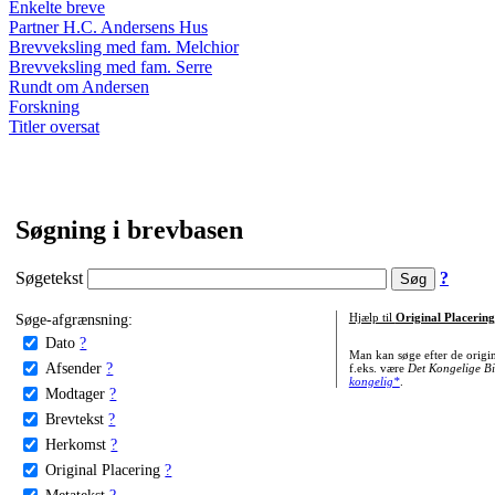
Enkelte breve
Partner H.C. Andersens Hus
Brevveksling med fam. Melchior
Brevveksling med fam. Serre
Rundt om Andersen
Forskning
Titler oversat
Søgning i brevbasen
Søgetekst
?
Søge-afgrænsning:
Hjælp til
Original Placering
Dato
?
Man kan søge efter de origi
Afsender
?
f.eks. være
Det Kongelige Bi
kongelig*
.
Modtager
?
Brevtekst
?
Herkomst
?
Original Placering
?
Metatekst
?