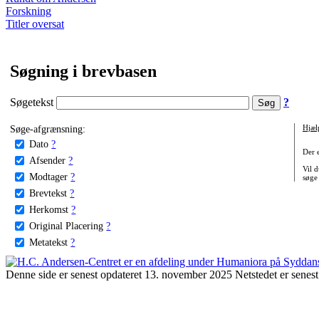
Forskning
Titler oversat
Søgning i brevbasen
Søgetekst
?
Søge-afgrænsning:
Hjæl
Dato
?
Der 
Afsender
?
Vil d
Modtager
?
søge
Brevtekst
?
Herkomst
?
Original Placering
?
Metatekst
?
Denne side er senest opdateret 13. november 2025 Netstedet er senest