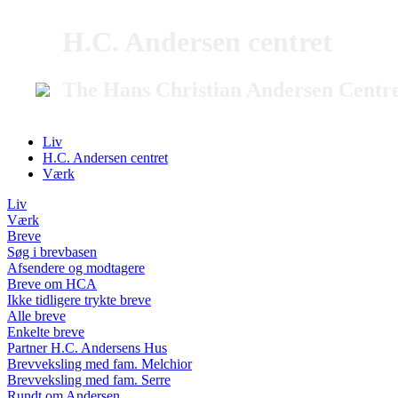
H.C. Andersen centret
The Hans Christian Andersen Centr
Liv
H.C. Andersen centret
Værk
Liv
Værk
Breve
Søg i brevbasen
Afsendere og modtagere
Breve om HCA
Ikke tidligere trykte breve
Alle breve
Enkelte breve
Partner H.C. Andersens Hus
Brevveksling med fam. Melchior
Brevveksling med fam. Serre
Rundt om Andersen