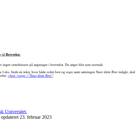
p til
Brevtekst
:
er ingen restriktioner på søgninger i brevtekst. Du søger blot som normalt.
u f.eks. finde en tekst, hvor både ordet
hest
og
vogn
samt sætningen
Naar dette Brev
indgår, skal
 efter
+hest +vogn +"Naar dette Brev"
.
 opdateret 23. februar 2023