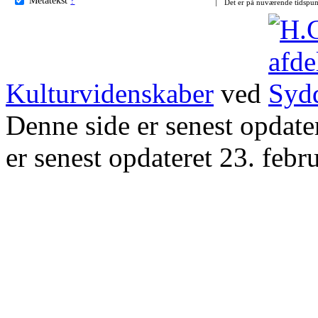
Det er på nuværende tidspun
Kulturvidenskaber
ved
Denne side er senest opdat
er senest opdateret 23. febr