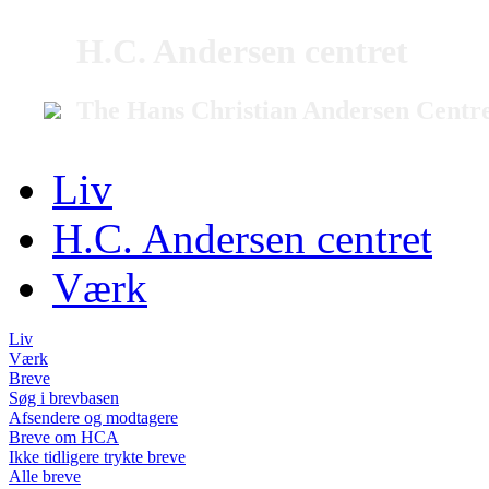
H.C. Andersen centret
The Hans Christian Andersen Centr
Liv
H.C. Andersen centret
Værk
Liv
Værk
Breve
Søg i brevbasen
Afsendere og modtagere
Breve om HCA
Ikke tidligere trykte breve
Alle breve