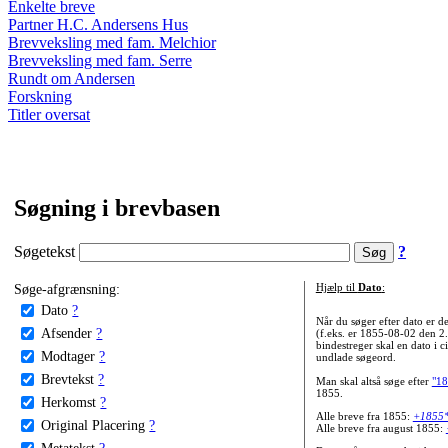
Enkelte breve
Partner H.C. Andersens Hus
Brevveksling med fam. Melchior
Brevveksling med fam. Serre
Rundt om Andersen
Forskning
Titler oversat
Søgning i brevbasen
Søgetekst
?
Søge-afgrænsning:
Hjælp til
Dato
:
Dato
?
Når du søger efter dato er
Afsender
?
(f.eks. er 1855-08-02 den 2
bindestreger skal en dato i c
Modtager
?
undlade søgeord.
Brevtekst
?
Man skal altså søge efter
"18
1855.
Herkomst
?
Alle breve fra 1855:
+1855
Original Placering
?
Alle breve fra august 1855:
Metatekst
?