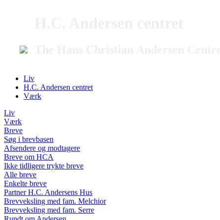
H.C. Andersen centret
The Hans Christian Andersen Centr
Liv
H.C. Andersen centret
Værk
Liv
Værk
Breve
Søg i brevbasen
Afsendere og modtagere
Breve om HCA
Ikke tidligere trykte breve
Alle breve
Enkelte breve
Partner H.C. Andersens Hus
Brevveksling med fam. Melchior
Brevveksling med fam. Serre
Rundt om Andersen