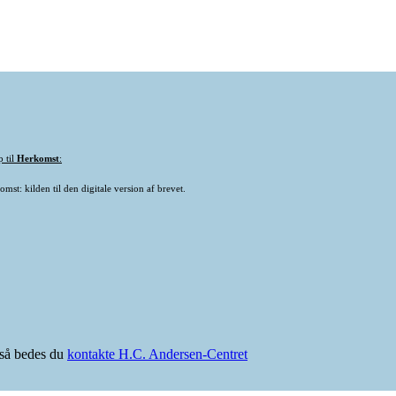
p til
Herkomst
:
mst: kilden til den digitale version af brevet.
e så bedes du
kontakte H.C. Andersen-Centret