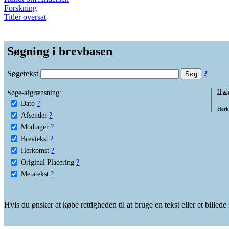
Forskning
Titler oversat
Søgning i brevbasen
Søgetekst
?
Søge-afgrænsning:
Hjæl
Dato
?
Herko
Afsender
?
Modtager
?
Brevtekst
?
Herkomst
?
Original Placering
?
Metatekst
?
Hvis du ønsker at købe rettigheden til at bruge en tekst eller et billed