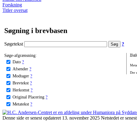
Forskning
Titler oversat
Søgning i brevbasen
Søgetekst
?
Søge-afgrænsning:
Hjæl
Dato
?
Metat
Afsender
?
Der e
Modtager
?
Brevtekst
?
Herkomst
?
Original Placering
?
Metatekst
?
Denne side er senest opdateret 13. november 2025 Netstedet er senest