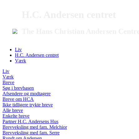
H.C. Andersen centret
The Hans Christian Andersen Centr
Liv
H.C. Andersen centret
Værk
Liv
Værk
Breve
Søg i brevbasen
Afsendere og modtagere
Breve om HCA
Ikke tidligere trykte breve
Alle breve
Enkelte breve
Partner H.C. Andersens Hus
Brevveksling med fam. Melchior
Brevveksling med fam. Serre
Rundt om Andersen