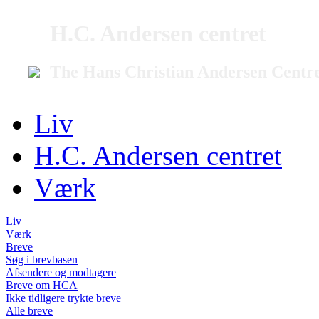
H.C. Andersen centret
The Hans Christian Andersen Centr
Liv
H.C. Andersen centret
Værk
Liv
Værk
Breve
Søg i brevbasen
Afsendere og modtagere
Breve om HCA
Ikke tidligere trykte breve
Alle breve