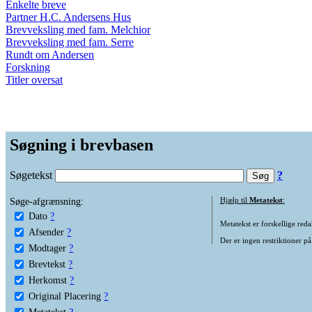
Enkelte breve
Partner H.C. Andersens Hus
Brevveksling med fam. Melchior
Brevveksling med fam. Serre
Rundt om Andersen
Forskning
Titler oversat
Søgning i brevbasen
Søgetekst
?
Søge-afgrænsning:
Hjælp til
Metatekst
:
Dato
?
Metatekst er forskellige reda
Afsender
?
Der er ingen restriktioner på
Modtager
?
Brevtekst
?
Herkomst
?
Original Placering
?
Metatekst
?