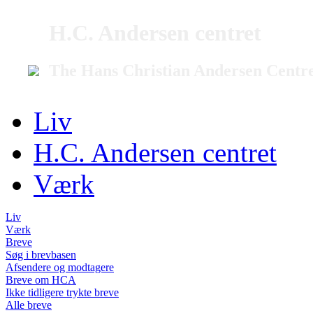
H.C. Andersen centret
The Hans Christian Andersen Centr
Liv
H.C. Andersen centret
Værk
Liv
Værk
Breve
Søg i brevbasen
Afsendere og modtagere
Breve om HCA
Ikke tidligere trykte breve
Alle breve