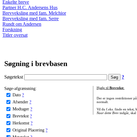
Enkelte breve
Partner H.C. Andersens Hus
Brevveksling med fam. Melchior
Brevveksling med fam. Serre
Rundt om Andersen
Forskning
Titler oversat
Søgning i brevbasen
Søgetekst
?
Søge-afgrænsning:
Hjælp til
Brevtekst
:
Dato
?
Der er ingen restriktioner p
Afsender
?
normalt.
Modtager
?
Vil du f.eks. finde en tekst,
Naar dette Brev
indgår, skal
Brevtekst
?
Herkomst
?
Original Placering
?
Metatekst
?