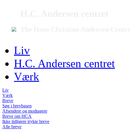
H.C. Andersen centret
The Hans Christian Andersen Centr
Liv
H.C. Andersen centret
Værk
Liv
Værk
Breve
Søg i brevbasen
Afsendere og modtagere
Breve om HCA
Ikke tidligere trykte breve
Alle breve