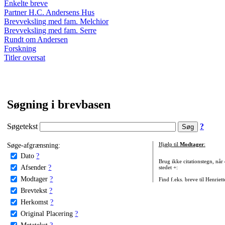
Enkelte breve
Partner H.C. Andersens Hus
Brevveksling med fam. Melchior
Brevveksling med fam. Serre
Rundt om Andersen
Forskning
Titler oversat
Søgning i brevbasen
Søgetekst
?
Søge-afgrænsning:
Hjælp til
Modtager
:
Dato
?
Brug ikke citationstegn, når
Afsender
?
stedet +:
Modtager
?
Find f.eks. breve til Henriet
Brevtekst
?
Herkomst
?
Original Placering
?
Metatekst
?