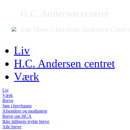
H.C. Andersen centret
The Hans Christian Andersen Centr
Liv
H.C. Andersen centret
Værk
Liv
Værk
Breve
Søg i brevbasen
Afsendere og modtagere
Breve om HCA
Ikke tidligere trykte breve
Alle breve