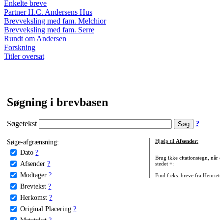
Enkelte breve
Partner H.C. Andersens Hus
Brevveksling med fam. Melchior
Brevveksling med fam. Serre
Rundt om Andersen
Forskning
Titler oversat
Søgning i brevbasen
Søgetekst
?
Søge-afgrænsning:
Hjælp til
Afsender
:
Dato
?
Brug ikke citationstegn, når
Afsender
?
stedet +:
Modtager
?
Find f.eks. breve fra Henrie
Brevtekst
?
Herkomst
?
Original Placering
?
Metatekst
?