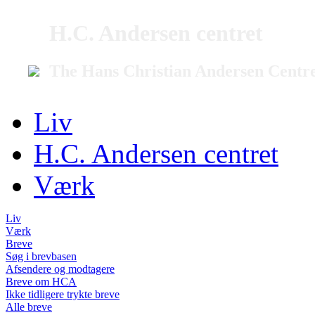
H.C. Andersen centret
The Hans Christian Andersen Centr
Liv
H.C. Andersen centret
Værk
Liv
Værk
Breve
Søg i brevbasen
Afsendere og modtagere
Breve om HCA
Ikke tidligere trykte breve
Alle breve