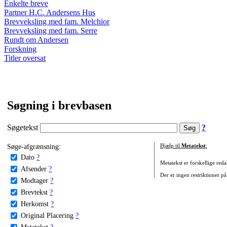
Enkelte breve
Partner H.C. Andersens Hus
Brevveksling med fam. Melchior
Brevveksling med fam. Serre
Rundt om Andersen
Forskning
Titler oversat
Søgning i brevbasen
Søgetekst
?
Søge-afgrænsning:
Hjælp til
Metatekst
:
Dato
?
Metatekst er forskellige reda
Afsender
?
Der er ingen restriktioner på
Modtager
?
Brevtekst
?
Herkomst
?
Original Placering
?
Metatekst
?