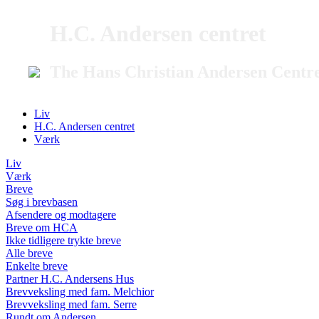
H.C. Andersen centret
The Hans Christian Andersen Centr
Liv
H.C. Andersen centret
Værk
Liv
Værk
Breve
Søg i brevbasen
Afsendere og modtagere
Breve om HCA
Ikke tidligere trykte breve
Alle breve
Enkelte breve
Partner H.C. Andersens Hus
Brevveksling med fam. Melchior
Brevveksling med fam. Serre
Rundt om Andersen