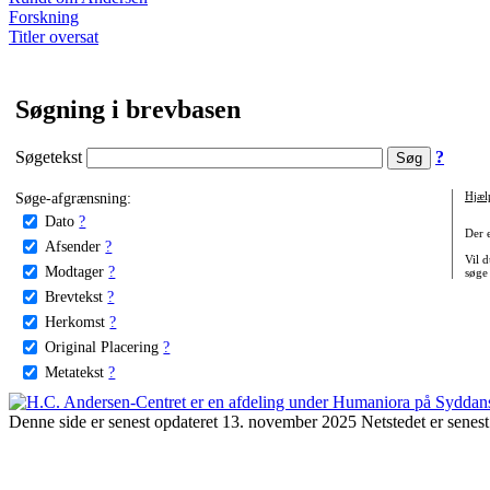
Forskning
Titler oversat
Søgning i brevbasen
Søgetekst
?
Søge-afgrænsning:
Hjæl
Dato
?
Der 
Afsender
?
Vil d
Modtager
?
søge
Brevtekst
?
Herkomst
?
Original Placering
?
Metatekst
?
Denne side er senest opdateret 13. november 2025 Netstedet er senest