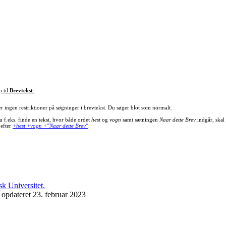
p til
Brevtekst
:
er ingen restriktioner på søgninger i brevtekst. Du søger blot som normalt.
u f.eks. finde en tekst, hvor både ordet
hest
og
vogn
samt sætningen
Naar dette Brev
indgår, skal
 efter
+hest +vogn +"Naar dette Brev"
.
 opdateret 23. februar 2023