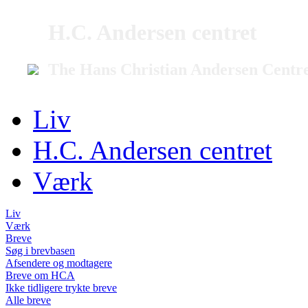
H.C. Andersen centret
The Hans Christian Andersen Centr
Liv
H.C. Andersen centret
Værk
Liv
Værk
Breve
Søg i brevbasen
Afsendere og modtagere
Breve om HCA
Ikke tidligere trykte breve
Alle breve