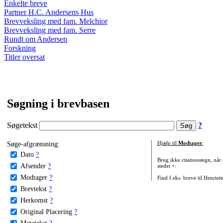
Enkelte breve
Partner H.C. Andersens Hus
Brevveksling med fam. Melchior
Brevveksling med fam. Serre
Rundt om Andersen
Forskning
Titler oversat
Søgning i brevbasen
Søgetekst
?
Søge-afgrænsning:
Hjælp til
Modtager
:
Dato
?
Brug ikke citationstegn, når
Afsender
?
stedet +:
Modtager
?
Find f.eks. breve til Henriet
Brevtekst
?
Herkomst
?
Original Placering
?
Metatekst
?