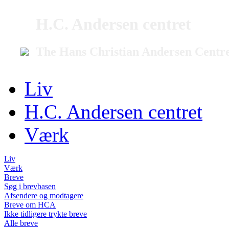
H.C. Andersen centret
The Hans Christian Andersen Centr
Liv
H.C. Andersen centret
Værk
Liv
Værk
Breve
Søg i brevbasen
Afsendere og modtagere
Breve om HCA
Ikke tidligere trykte breve
Alle breve