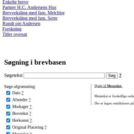
Enkelte breve
Partner H.C. Andersens Hus
Brevveksling med fam. Melchior
Brevveksling med fam. Serre
Rundt om Andersen
Forskning
Titler oversat
Søgning i brevbasen
Søgetekst
?
Søge-afgrænsning:
Hjælp til
Metatekst
:
Dato
?
Metatekst er forskellige reda
Afsender
?
Der er ingen restriktioner på
Modtager
?
Brevtekst
?
Herkomst
?
Original Placering
?
Metatekst
?