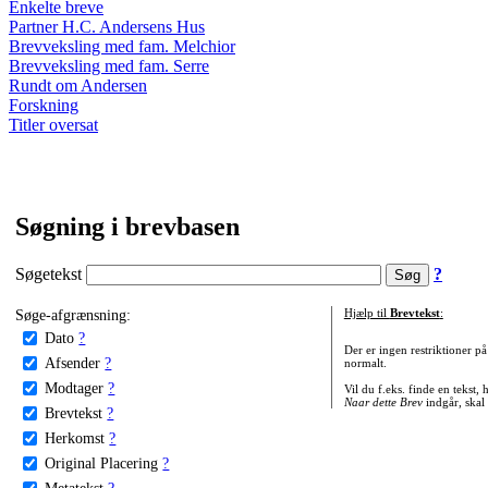
Enkelte breve
Partner H.C. Andersens Hus
Brevveksling med fam. Melchior
Brevveksling med fam. Serre
Rundt om Andersen
Forskning
Titler oversat
Søgning i brevbasen
Søgetekst
?
Søge-afgrænsning:
Hjælp til
Brevtekst
:
Dato
?
Der er ingen restriktioner p
Afsender
?
normalt.
Modtager
?
Vil du f.eks. finde en tekst,
Naar dette Brev
indgår, skal
Brevtekst
?
Herkomst
?
Original Placering
?
Metatekst
?