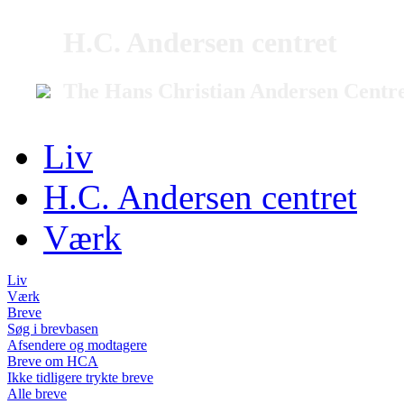
H.C. Andersen centret
The Hans Christian Andersen Centr
Liv
H.C. Andersen centret
Værk
Liv
Værk
Breve
Søg i brevbasen
Afsendere og modtagere
Breve om HCA
Ikke tidligere trykte breve
Alle breve