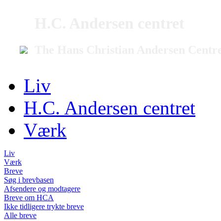
H.C. Andersen centret
The Hans Christian Andersen Centr
Liv
H.C. Andersen centret
Værk
Liv
Værk
Breve
Søg i brevbasen
Afsendere og modtagere
Breve om HCA
Ikke tidligere trykte breve
Alle breve