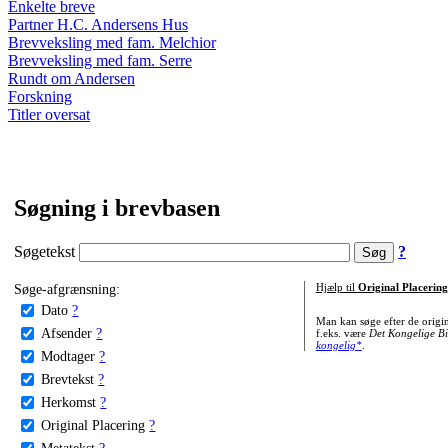
Enkelte breve
Partner H.C. Andersens Hus
Brevveksling med fam. Melchior
Brevveksling med fam. Serre
Rundt om Andersen
Forskning
Titler oversat
Søgning i brevbasen
Søgetekst
?
Søge-afgrænsning:
Hjælp til
Original Placering
Dato
?
Man kan søge efter de origi
Afsender
?
f.eks. være
Det Kongelige Bi
kongelig*
.
Modtager
?
Brevtekst
?
Herkomst
?
Original Placering
?
Metatekst
?