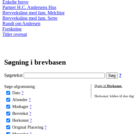
Enkelte breve
Partner H.C. Andersens Hus
Brevveksling med fam. Melchior
Brevveksling med fam. Serre
Rundt om Andersen
Forskning
Titler oversat
Søgning i brevbasen
Søgetekst
?
Søge-afgrænsning:
Hjælp til
Herkomst
:
Dato
?
Herkomst: kilden til den digi
Afsender
?
Modtager
?
Brevtekst
?
Herkomst
?
Original Placering
?
Metatekst
?