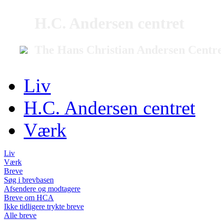
H.C. Andersen centret
The Hans Christian Andersen Centr
Liv
H.C. Andersen centret
Værk
Liv
Værk
Breve
Søg i brevbasen
Afsendere og modtagere
Breve om HCA
Ikke tidligere trykte breve
Alle breve