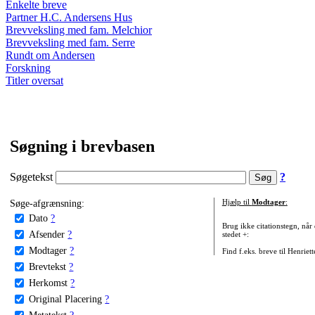
Enkelte breve
Partner H.C. Andersens Hus
Brevveksling med fam. Melchior
Brevveksling med fam. Serre
Rundt om Andersen
Forskning
Titler oversat
Søgning i brevbasen
Søgetekst
?
Søge-afgrænsning:
Hjælp til
Modtager
:
Dato
?
Brug ikke citationstegn, når
Afsender
?
stedet +:
Modtager
?
Find f.eks. breve til Henriet
Brevtekst
?
Herkomst
?
Original Placering
?
Metatekst
?