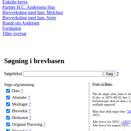
Enkelte breve
Partner H.C. Andersens Hus
Brevveksling med fam. Melchior
Brevveksling med fam. Serre
Rundt om Andersen
Forskning
Titler oversat
Søgning i brevbasen
Søgetekst
?
Søge-afgrænsning:
Hjælp til
Dato
:
Dato
?
Når du søger efter dato er
Afsender
?
(f.eks. er 1855-08-02 den 2
bindestreger skal en dato i c
Modtager
?
undlade søgeord.
Brevtekst
?
Man skal altså søge efter
"18
1855.
Herkomst
?
Alle breve fra 1855:
+1855
Original Placering
?
Alle breve fra august 1855:
Metatekst
?