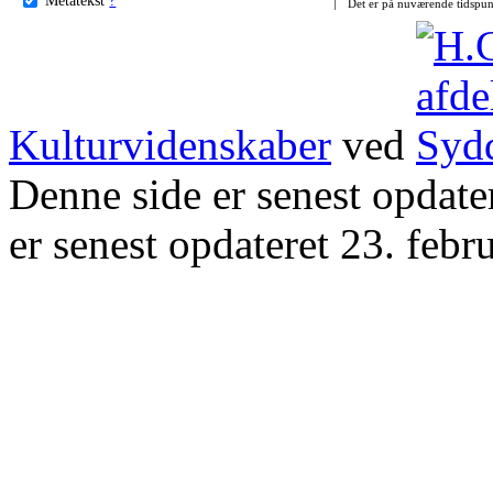
Det er på nuværende tidspun
Kulturvidenskaber
ved
Denne side er senest opdat
er senest opdateret 23. febr