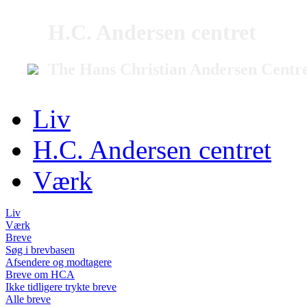
H.C. Andersen centret
The Hans Christian Andersen Centr
Liv
H.C. Andersen centret
Værk
Liv
Værk
Breve
Søg i brevbasen
Afsendere og modtagere
Breve om HCA
Ikke tidligere trykte breve
Alle breve