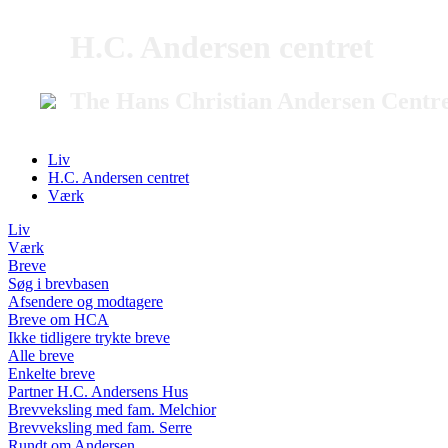
H.C. Andersen centret
The Hans Christian Andersen Centr
Liv
H.C. Andersen centret
Værk
Liv
Værk
Breve
Søg i brevbasen
Afsendere og modtagere
Breve om HCA
Ikke tidligere trykte breve
Alle breve
Enkelte breve
Partner H.C. Andersens Hus
Brevveksling med fam. Melchior
Brevveksling med fam. Serre
Rundt om Andersen