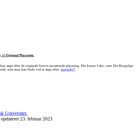
p til
Original Placering
:
kan søge efter de originale breves nuværende placering. Det kunne f.eks. være
Det Kongelige
otek
, som man kan finde ved at søge efter:
kongelig*
.
 opdateret 23. februar 2023