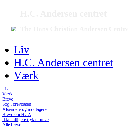
H.C. Andersen centret
The Hans Christian Andersen Centr
Liv
H.C. Andersen centret
Værk
Liv
Værk
Breve
Søg i brevbasen
Afsendere og modtagere
Breve om HCA
Ikke tidligere trykte breve
Alle breve