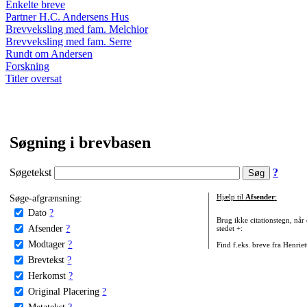
Enkelte breve
Partner H.C. Andersens Hus
Brevveksling med fam. Melchior
Brevveksling med fam. Serre
Rundt om Andersen
Forskning
Titler oversat
Søgning i brevbasen
Søgetekst
?
Søge-afgrænsning:
Hjælp til
Afsender
:
Dato
?
Brug ikke citationstegn, når
Afsender
?
stedet +:
Modtager
?
Find f.eks. breve fra Henrie
Brevtekst
?
Herkomst
?
Original Placering
?
Metatekst
?