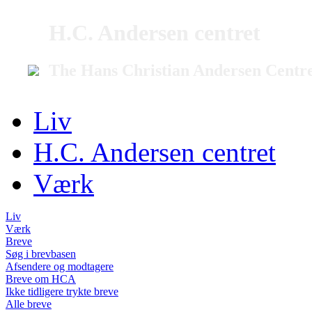
H.C. Andersen centret
The Hans Christian Andersen Centr
Liv
H.C. Andersen centret
Værk
Liv
Værk
Breve
Søg i brevbasen
Afsendere og modtagere
Breve om HCA
Ikke tidligere trykte breve
Alle breve