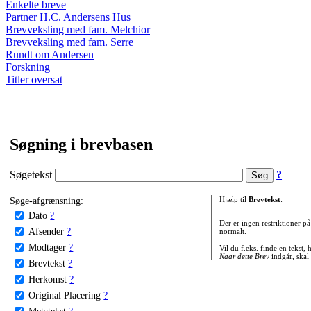
Enkelte breve
Partner H.C. Andersens Hus
Brevveksling med fam. Melchior
Brevveksling med fam. Serre
Rundt om Andersen
Forskning
Titler oversat
Søgning i brevbasen
Søgetekst
?
Søge-afgrænsning:
Hjælp til
Brevtekst
:
Dato
?
Der er ingen restriktioner p
Afsender
?
normalt.
Modtager
?
Vil du f.eks. finde en tekst,
Naar dette Brev
indgår, skal
Brevtekst
?
Herkomst
?
Original Placering
?
Metatekst
?