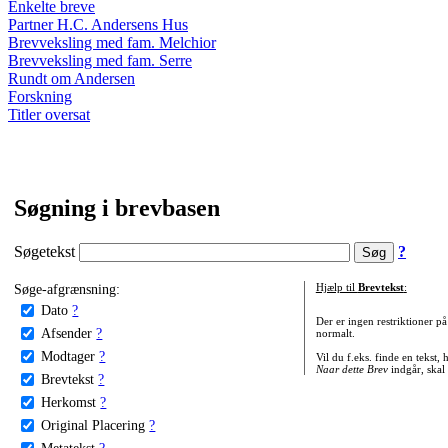
Enkelte breve
Partner H.C. Andersens Hus
Brevveksling med fam. Melchior
Brevveksling med fam. Serre
Rundt om Andersen
Forskning
Titler oversat
Søgning i brevbasen
Søgetekst
?
Søge-afgrænsning:
Hjælp til
Brevtekst
:
Dato
?
Der er ingen restriktioner p
Afsender
?
normalt.
Modtager
?
Vil du f.eks. finde en tekst,
Naar dette Brev
indgår, skal
Brevtekst
?
Herkomst
?
Original Placering
?
Metatekst
?