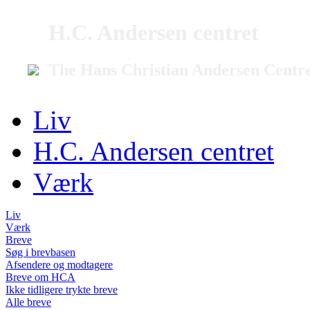
H.C. Andersen centret
The Hans Christian Andersen Centr
Liv
H.C. Andersen centret
Værk
Liv
Værk
Breve
Søg i brevbasen
Afsendere og modtagere
Breve om HCA
Ikke tidligere trykte breve
Alle breve