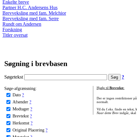
Enkelte breve
Partner H.C. Andersens Hus
Brevveksling med fam. Melchior
Brevveksling med fam. Serre
Rundt om Andersen
Forskning
Titler oversat
Søgning i brevbasen
Søgetekst
?
Søge-afgrænsning:
Hjælp til
Brevtekst
:
Dato
?
Der er ingen restriktioner p
Afsender
?
normalt.
Modtager
?
Vil du f.eks. finde en tekst,
Naar dette Brev
indgår, skal
Brevtekst
?
Herkomst
?
Original Placering
?
Metatekst
?