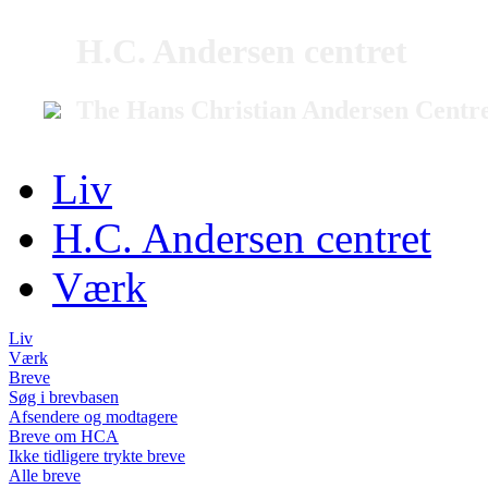
H.C. Andersen centret
The Hans Christian Andersen Centr
Liv
H.C. Andersen centret
Værk
Liv
Værk
Breve
Søg i brevbasen
Afsendere og modtagere
Breve om HCA
Ikke tidligere trykte breve
Alle breve