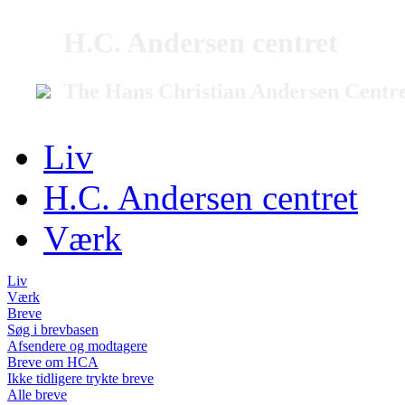
H.C. Andersen centret
The Hans Christian Andersen Centr
Liv
H.C. Andersen centret
Værk
Liv
Værk
Breve
Søg i brevbasen
Afsendere og modtagere
Breve om HCA
Ikke tidligere trykte breve
Alle breve