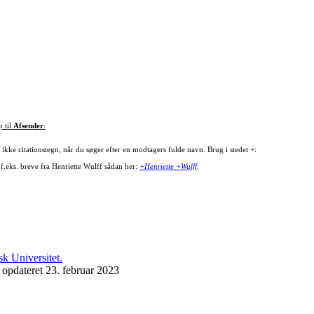
p til
Afsender
:
ikke citationstegn, når du søger efter en modtagers fulde navn. Brug i stedet +:
 f.eks. breve fra Henriette Wulff sådan her:
+Henriette +Wulff
.
 opdateret 23. februar 2023