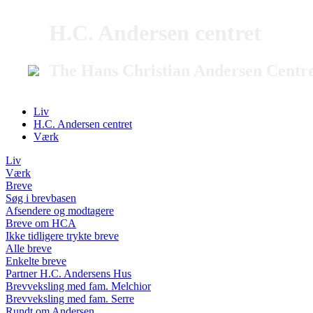
H.C. Andersen centret
The Hans Christian Andersen Centr
Liv
H.C. Andersen centret
Værk
Liv
Værk
Breve
Søg i brevbasen
Afsendere og modtagere
Breve om HCA
Ikke tidligere trykte breve
Alle breve
Enkelte breve
Partner H.C. Andersens Hus
Brevveksling med fam. Melchior
Brevveksling med fam. Serre
Rundt om Andersen