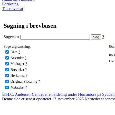
Forskning
Titler oversat
Søgning i brevbasen
Søgetekst
?
Søge-afgrænsning:
Hjæl
Dato
?
Brug 
Afsender
?
Find
Modtager
?
Brevtekst
?
Herkomst
?
Original Placering
?
Metatekst
?
Denne side er senest opdateret 13. november 2025 Netstedet er senest