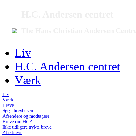
H.C. Andersen centret
The Hans Christian Andersen Centr
Liv
H.C. Andersen centret
Værk
Liv
Værk
Breve
Søg i brevbasen
Afsendere og modtagere
Breve om HCA
Ikke tidligere trykte breve
Alle breve