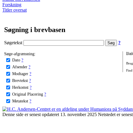
Forskning
Titler oversat
Søgning i brevbasen
Søgetekst
?
Søge-afgrænsning:
Hjæl
Dato
?
Brug 
Afsender
?
Find 
Modtager
?
Brevtekst
?
Herkomst
?
Original Placering
?
Metatekst
?
Denne side er senest opdateret 13. november 2025 Netstedet er senest