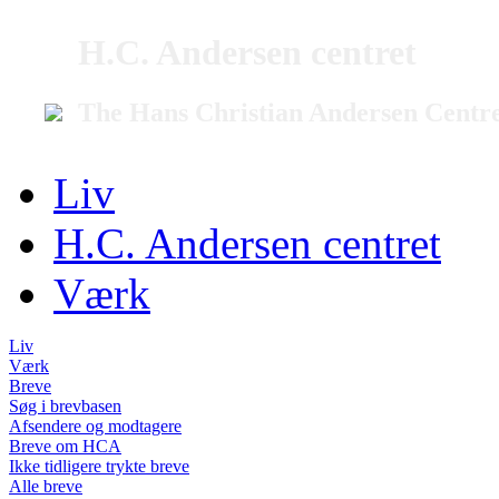
H.C. Andersen centret
The Hans Christian Andersen Centr
Liv
H.C. Andersen centret
Værk
Liv
Værk
Breve
Søg i brevbasen
Afsendere og modtagere
Breve om HCA
Ikke tidligere trykte breve
Alle breve