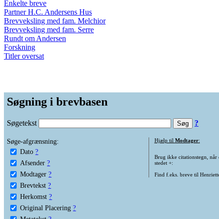
Enkelte breve
Partner H.C. Andersens Hus
Brevveksling med fam. Melchior
Brevveksling med fam. Serre
Rundt om Andersen
Forskning
Titler oversat
Søgning i brevbasen
Søgetekst
?
Søge-afgrænsning:
Hjælp til
Modtager
:
Dato
?
Brug ikke citationstegn, når
Afsender
?
stedet +:
Modtager
?
Find f.eks. breve til Henriet
Brevtekst
?
Herkomst
?
Original Placering
?
Metatekst
?