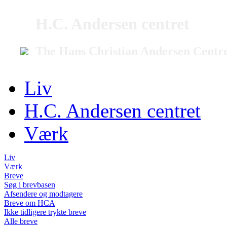
H.C. Andersen centret
The Hans Christian Andersen Centr
Liv
H.C. Andersen centret
Værk
Liv
Værk
Breve
Søg i brevbasen
Afsendere og modtagere
Breve om HCA
Ikke tidligere trykte breve
Alle breve