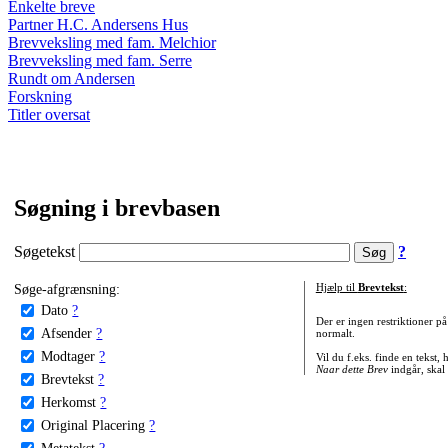
Enkelte breve
Partner H.C. Andersens Hus
Brevveksling med fam. Melchior
Brevveksling med fam. Serre
Rundt om Andersen
Forskning
Titler oversat
Søgning i brevbasen
Søgetekst
?
Søge-afgrænsning:
Hjælp til
Brevtekst
:
Dato
?
Der er ingen restriktioner p
Afsender
?
normalt.
Modtager
?
Vil du f.eks. finde en tekst,
Naar dette Brev
indgår, skal
Brevtekst
?
Herkomst
?
Original Placering
?
Metatekst
?