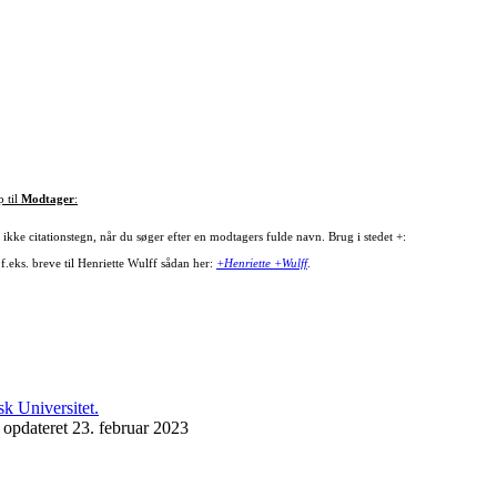
p til
Modtager
:
ikke citationstegn, når du søger efter en modtagers fulde navn. Brug i stedet +:
f.eks. breve til Henriette Wulff sådan her:
+Henriette +Wulff
.
 opdateret 23. februar 2023