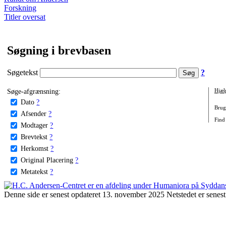
Forskning
Titler oversat
Søgning i brevbasen
Søgetekst
?
Søge-afgrænsning:
Hjæl
Dato
?
Brug 
Afsender
?
Find 
Modtager
?
Brevtekst
?
Herkomst
?
Original Placering
?
Metatekst
?
Denne side er senest opdateret 13. november 2025 Netstedet er senest