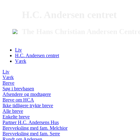
H.C. Andersen centret
The Hans Christian Andersen Centr
Liv
H.C. Andersen centret
Værk
Liv
Værk
Breve
Søg i brevbasen
Afsendere og modtagere
Breve om HCA
Ikke tidligere trykte breve
Alle breve
Enkelte breve
Partner H.C. Andersens Hus
Brevveksling med fam. Melchior
Brevveksling med fam. Serre
Rundt om Andersen