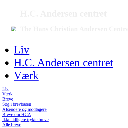
H.C. Andersen centret
The Hans Christian Andersen Centr
Liv
H.C. Andersen centret
Værk
Liv
Værk
Breve
Søg i brevbasen
Afsendere og modtagere
Breve om HCA
Ikke tidligere trykte breve
Alle breve