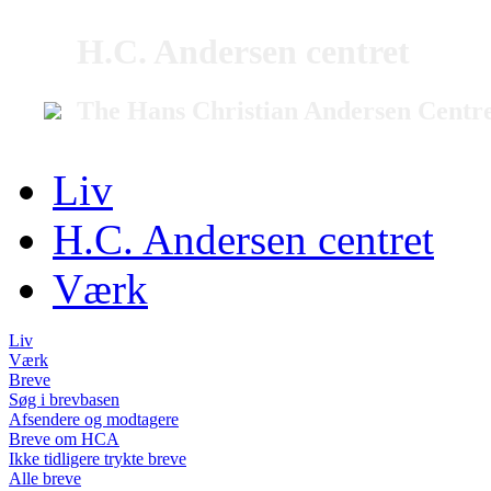
H.C. Andersen centret
The Hans Christian Andersen Centr
Liv
H.C. Andersen centret
Værk
Liv
Værk
Breve
Søg i brevbasen
Afsendere og modtagere
Breve om HCA
Ikke tidligere trykte breve
Alle breve