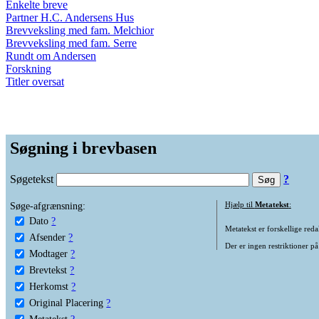
Enkelte breve
Partner H.C. Andersens Hus
Brevveksling med fam. Melchior
Brevveksling med fam. Serre
Rundt om Andersen
Forskning
Titler oversat
Søgning i brevbasen
Søgetekst
?
Søge-afgrænsning:
Hjælp til
Metatekst
:
Dato
?
Metatekst er forskellige reda
Afsender
?
Der er ingen restriktioner på
Modtager
?
Brevtekst
?
Herkomst
?
Original Placering
?
Metatekst
?