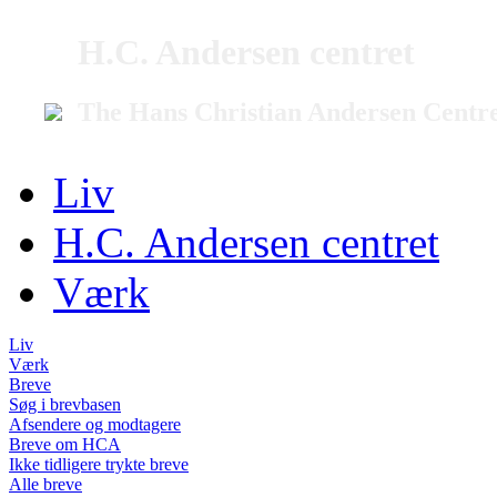
H.C. Andersen centret
The Hans Christian Andersen Centr
Liv
H.C. Andersen centret
Værk
Liv
Værk
Breve
Søg i brevbasen
Afsendere og modtagere
Breve om HCA
Ikke tidligere trykte breve
Alle breve