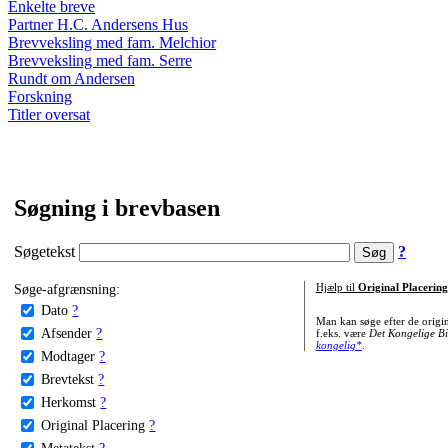
Enkelte breve
Partner H.C. Andersens Hus
Brevveksling med fam. Melchior
Brevveksling med fam. Serre
Rundt om Andersen
Forskning
Titler oversat
Søgning i brevbasen
Søgetekst
?
Søge-afgrænsning:
Hjælp til
Original Placering
Dato
?
Man kan søge efter de origi
Afsender
?
f.eks. være
Det Kongelige Bi
kongelig*
.
Modtager
?
Brevtekst
?
Herkomst
?
Original Placering
?
Metatekst
?