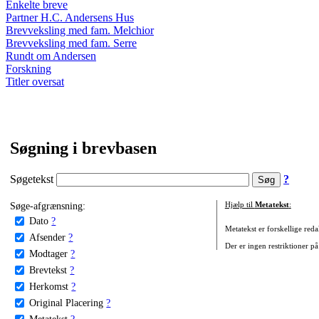
Enkelte breve
Partner H.C. Andersens Hus
Brevveksling med fam. Melchior
Brevveksling med fam. Serre
Rundt om Andersen
Forskning
Titler oversat
Søgning i brevbasen
Søgetekst
?
Søge-afgrænsning:
Hjælp til
Metatekst
:
Dato
?
Metatekst er forskellige reda
Afsender
?
Der er ingen restriktioner på
Modtager
?
Brevtekst
?
Herkomst
?
Original Placering
?
Metatekst
?