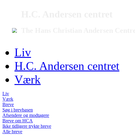
H.C. Andersen centret
The Hans Christian Andersen Centr
Liv
H.C. Andersen centret
Værk
Liv
Værk
Breve
Søg i brevbasen
Afsendere og modtagere
Breve om HCA
Ikke tidligere trykte breve
Alle breve