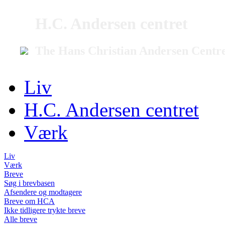
H.C. Andersen centret
The Hans Christian Andersen Centr
Liv
H.C. Andersen centret
Værk
Liv
Værk
Breve
Søg i brevbasen
Afsendere og modtagere
Breve om HCA
Ikke tidligere trykte breve
Alle breve