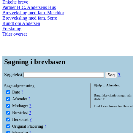
Enkelte breve
Partner H.C. Andersens Hus
Brevveksling med fam. Melchior
Brevveksling med fam. Serre
Rundt om Andersen
Forskning
Titler oversat
Søgning i brevbasen
Søgetekst
?
Søge-afgrænsning:
Hjælp til
Afsender
:
Dato
?
Brug ikke citationstegn, når
Afsender
?
stedet +:
Modtager
?
Find f.eks. breve fra Henrie
Brevtekst
?
Herkomst
?
Original Placering
?
Metatekst
?